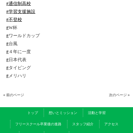
#通信制高校
#学習支援施設
#不登校
#
W杯
#
ワールドカップ
#
台風
#
４年に一度
#
日本代表
#
タイピング
#
メリハリ
« 前のページ
次のページ »
トップ
想いとミッション
活動と学習
フリースクール卒業後の進路
スタッフ紹介
アクセス