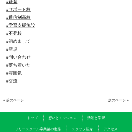
#鎌倉
#サポート校
#通信制高校
#学習支援施設
#不登校
#
初めまして
#
新規
#
問い合わせ
#落ち着いた
#雰囲気
#
交流
« 前のページ
次のページ »
トップ
想いとミッション
活動と学習
フリースクール卒業後の進路
スタッフ紹介
アクセス