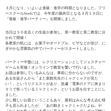
３月になり、いよいよ進級・進学の時期となりました。フリ
ースクールSeedsでは、今年度の最終日となる３月１９日に
『進級・進学パーティー』を開催しました。
当日は３０名近くの生徒が参加し、第一教室と第二教室に分
かれて開催！
各教室の机には、お菓子やオードブル、ピザなどが並び、に
ぎやかな雰囲気の中でパーティーがスタートしました。
パーティー中盤には、レクリエーションとしてジェスチャー
ゲームを実施！オンラインで教室を繋いで行いました。
お題は参加しているみんなは、事前に分からないのですが、
ある生徒さんから「また新館先生のミャクミャクが見た
い！」というリクエストがあり、急遽「電車のドアに挟まり
そうで焦っているミャクミャク」というお題を出すことにし
ました。
少し難しいお題ということもあり、最初はみんな考え込む様
子も見られましたが、「あの動きミャクミャクだよね」や